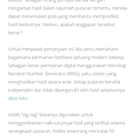
mengamati hasil dalam sejumlah putaran tertentu, mereka
dapat menemukan pola yang membantu memprediksi
hasil berikutnya. Namun, apakah anggapan tersebut
benar?
Untuk menjawab pertanyaan ini, kita perlu memahami
bagaimana permainan berbasis peluang modern bekerja.
Sebagian besar permainan digital menggunakan teknologi
Random Number Generator (RNG), yaitu sistem yang
menghasilkan hasil secara acak. Setiap putaran bersifat
independen dan tidak dipengaruhi oleh hasil sebelumnya
situs toto
.
Istilah “zig-zag” biasanya digunakan untuk
menggambarkan naik-turunnya hasil yang terlihat selama
serangkaian putaran. Ketika seseorang mencatat 50