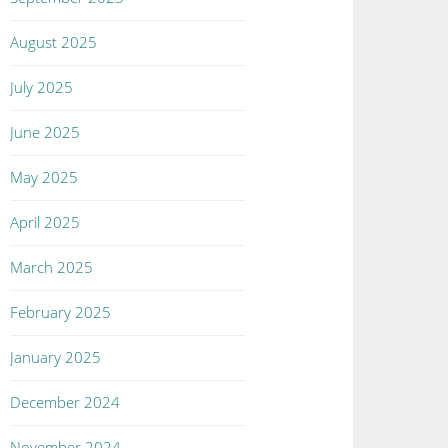
August 2025
July 2025
June 2025
May 2025
April 2025
March 2025
February 2025
January 2025
December 2024
November 2024