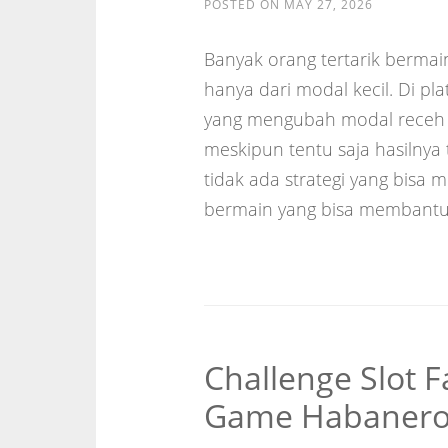
POSTED ON
MAY 27, 2026
Banyak orang tertarik bermai
hanya dari modal kecil. Di pl
yang mengubah modal receh 
meskipun tentu saja hasilny
tidak ada strategi yang bisa
bermain yang bisa membantu
Challenge Slot 
Game Habanero 