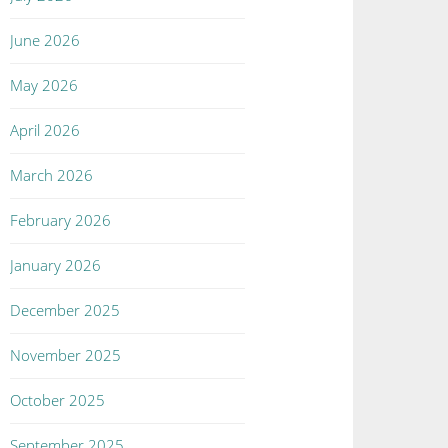
June 2026
May 2026
April 2026
March 2026
February 2026
January 2026
December 2025
November 2025
October 2025
September 2025