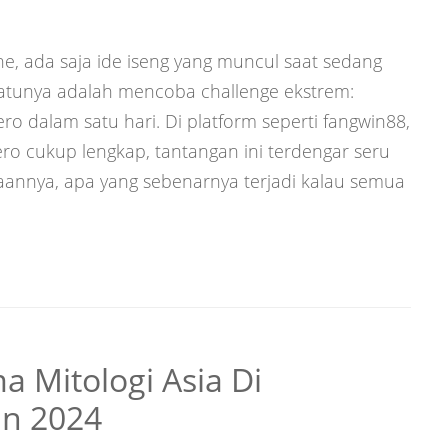
ne, ada saja ide iseng yang muncul saat sedang
satunya adalah mencoba challenge ekstrem:
dalam satu hari. Di platform seperti fangwin88,
o cukup lengkap, tantangan ini terdengar seru
yaannya, apa yang sebenarnya terjadi kalau semua
a Mitologi Asia Di
n 2024