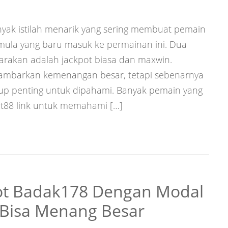
anyak istilah menarik yang sering membuat pemain
mula yang baru masuk ke permainan ini. Dua
bicarakan adalah jackpot biasa dan maxwin.
mbarkan kemenangan besar, tetapi sebenarnya
up penting untuk dipahami. Banyak pemain yang
pit88 link untuk memahami […]
lot Badak178 Dengan Modal
p Bisa Menang Besar