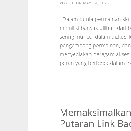
POSTED ON
MAY 24, 2026
Dalam dunia permainan slot 
memiliki banyak pilihan dari
sering muncul dalam diskusi
pengembang permainan, dan sl
menyediakan beragam akses 
peran yang berbeda dalam ek
Memaksimalkan 
Putaran Link B