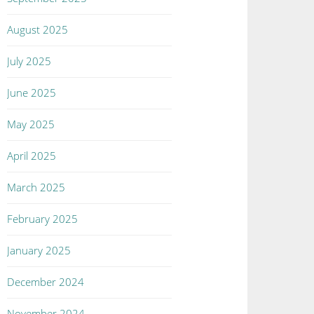
August 2025
July 2025
June 2025
May 2025
April 2025
March 2025
February 2025
January 2025
December 2024
November 2024