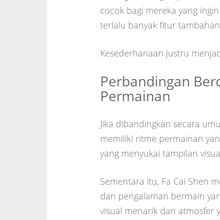
cocok bagi mereka yang ingi
terlalu banyak fitur tambahan
Kesederhanaan justru menjad
Perbandingan Berd
Permainan
Jika dibandingkan secara umu
memiliki ritme permainan yan
yang menyukai tampilan visual
Sementara itu, Fa Cai Shen 
dan pengalaman bermain yan
visual menarik dan atmosfer 