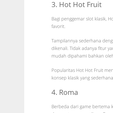
3. Hot Hot Fruit
Bagi penggemar slot klasik, H
favorit.
Tampilannya sederhana deng
dikenali. Tidak adanya fitur 
mudah dipahami bahkan oleh 
Popularitas Hot Hot Fruit m
konsep klasik yang sederha
4. Roma
Berbeda dari game bertema k