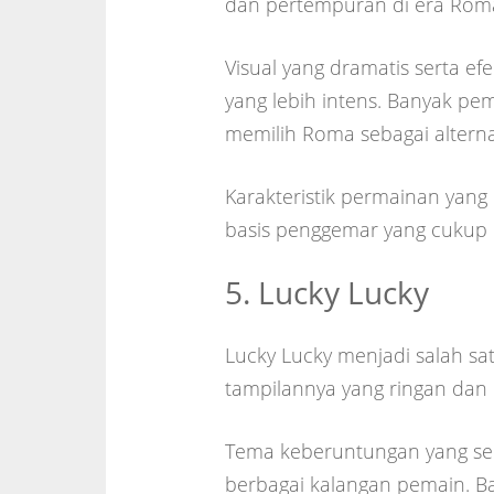
dan pertempuran di era Rom
Visual yang dramatis serta e
yang lebih intens. Banyak pe
memilih Roma sebagai alternati
Karakteristik permainan yan
basis penggemar yang cukup l
5. Lucky Lucky
Lucky Lucky menjadi salah s
tampilannya yang ringan dan
Tema keberuntungan yang se
berbagai kalangan pemain. 