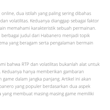
nline, dua istilah yang paling sering dibahas
 dan volatilitas. Keduanya dianggap sebagai faktor
in memahami karakteristik sebuah permainan.
, berbagai judul dari Habanero menjadi topik
tema yang beragam serta pengalaman bermain
i bahwa RTP dan volatilitas bukanlah alat untuk
n. Keduanya hanya memberikan gambaran
 game dalam jangka panjang. Artikel ini akan
banero yang populer berdasarkan dua aspek
apa yang membuat masing-masing game memiliki