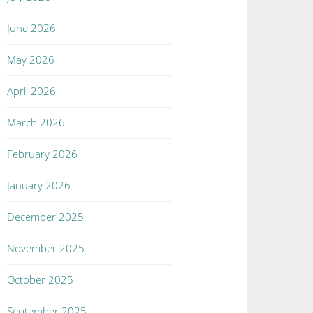
June 2026
May 2026
April 2026
March 2026
February 2026
January 2026
December 2025
November 2025
October 2025
September 2025