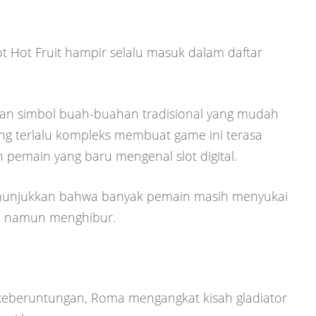
ot Hot Fruit hampir selalu masuk dalam daftar
an simbol buah-buahan tradisional yang mudah
yang terlalu kompleks membuat game ini terasa
pemain yang baru mengenal slot digital.
enunjukkan bahwa banyak pemain masih menyukai
na namun menghibur.
eberuntungan, Roma mengangkat kisah gladiator