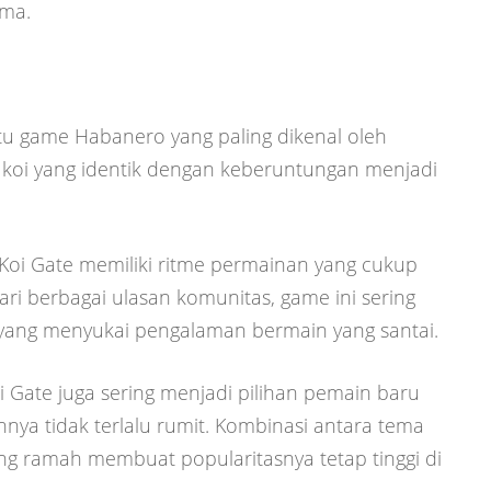
ma.
tu game Habanero yang paling dikenal oleh
 koi yang identik dengan keberuntungan menjadi
oi Gate memiliki ritme permainan yang cukup
ri berbagai ulasan komunitas, game ini sering
yang menyukai pengalaman bermain yang santai.
oi Gate juga sering menjadi pilihan pemain baru
ya tidak terlalu rumit. Kombinasi antara tema
ang ramah membuat popularitasnya tetap tinggi di