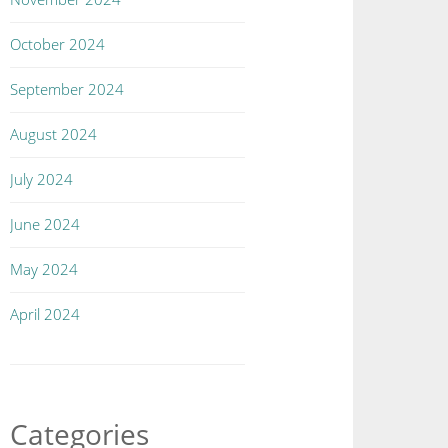
October 2024
September 2024
August 2024
July 2024
June 2024
May 2024
April 2024
Categories