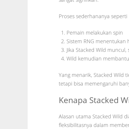
Proses sederhananya seperti i
Pemain melakukan spin
Sistem RNG menentukan ha
Jika Stacked Wild muncul, 
Wild kemudian membantu
Yang menarik, Stacked Wild 
tetapi bisa memengaruhi bany
Kenapa Stacked Wi
Alasan utama Stacked Wild di
fleksibilitasnya dalam membe