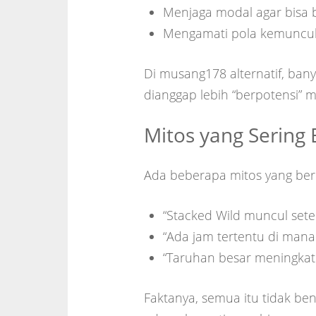
Menjaga modal agar bisa b
Mengamati pola kemuncula
Di musang178 alternatif, ban
dianggap lebih “berpotensi
Mitos yang Sering
Ada beberapa mitos yang berk
“Stacked Wild muncul sete
“Ada jam tertentu di mana 
“Taruhan besar meningkat
Faktanya, semua itu tidak ben