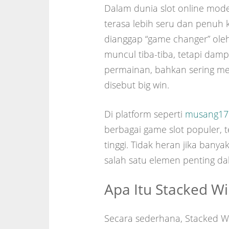
Dalam dunia slot online mod
terasa lebih seru dan penuh ke
dianggap “game changer” ol
muncul tiba-tiba, tetapi damp
permainan, bahkan sering me
disebut big win.
Di platform seperti
musang178 
berbagai game slot populer, t
tinggi. Tidak heran jika bany
salah satu elemen penting da
Apa Itu Stacked Wi
Secara sederhana, Stacked W