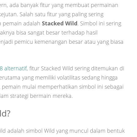
ern, ada banyak fitur yang membuat permainan
jutan. Salah satu fitur yang paling sering
eh pemain adalah
Stacked Wild
. Simbol ini sering
aknya bisa sangat besar terhadap hasil
njadi pemicu kemenangan besar atau yang biasa
alternatif
, fitur Stacked Wild sering ditemukan di
erutama yang memiliki volatilitas sedang hingga
ak pemain mulai memperhatikan simbol ini sebagai
lam strategi bermain mereka.
ld?
ild adalah simbol Wild yang muncul dalam bentuk