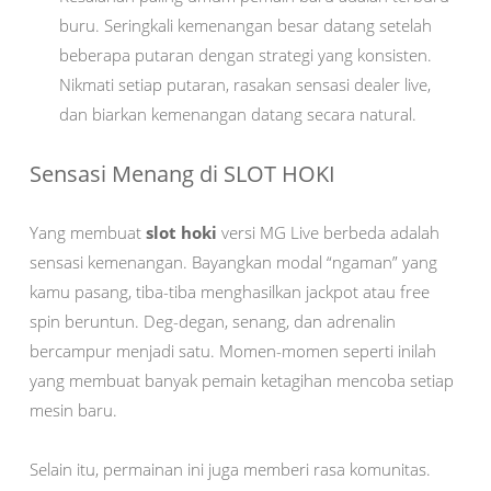
buru. Seringkali kemenangan besar datang setelah
beberapa putaran dengan strategi yang konsisten.
Nikmati setiap putaran, rasakan sensasi dealer live,
dan biarkan kemenangan datang secara natural.
Sensasi Menang di SLOT HOKI
Yang membuat
slot hoki
versi MG Live berbeda adalah
sensasi kemenangan. Bayangkan modal “ngaman” yang
kamu pasang, tiba-tiba menghasilkan jackpot atau free
spin beruntun. Deg-degan, senang, dan adrenalin
bercampur menjadi satu. Momen-momen seperti inilah
yang membuat banyak pemain ketagihan mencoba setiap
mesin baru.
Selain itu, permainan ini juga memberi rasa komunitas.