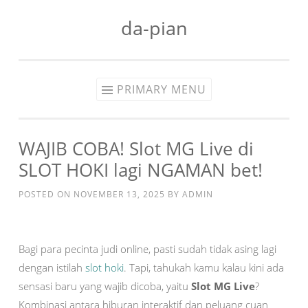
da-pian
Skip
to
content
PRIMARY MENU
WAJIB COBA! Slot MG Live di
SLOT HOKI lagi NGAMAN bet!
POSTED ON
NOVEMBER 13, 2025
BY
ADMIN
Bagi para pecinta judi online, pasti sudah tidak asing lagi
dengan istilah
slot hoki
. Tapi, tahukah kamu kalau kini ada
sensasi baru yang wajib dicoba, yaitu
Slot MG Live
?
Kombinasi antara hiburan interaktif dan peluang cuan