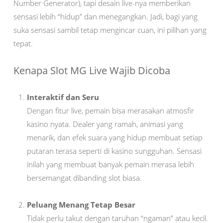
Number Generator), tapi desain live-nya memberikan
sensasi lebih “hidup” dan menegangkan. Jadi, bagi yang
suka sensasi sambil tetap mengincar cuan, ini pilihan yang
tepat.
Kenapa Slot MG Live Wajib Dicoba
Interaktif dan Seru
Dengan fitur live, pemain bisa merasakan atmosfir
kasino nyata. Dealer yang ramah, animasi yang
menarik, dan efek suara yang hidup membuat setiap
putaran terasa seperti di kasino sungguhan. Sensasi
inilah yang membuat banyak pemain merasa lebih
bersemangat dibanding slot biasa.
Peluang Menang Tetap Besar
Tidak perlu takut dengan taruhan “ngaman” atau kecil.