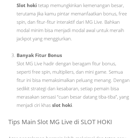
Slot hoki
tetap memungkinkan kemenangan besar,
terutama jika kamu pintar memanfaatkan bonus, free
spin, dan fitur-fitur interaktif dari MG Live. Bahkan
modal minim bisa menjadi modal awal untuk meraih
jackpot yang menggiurkan.
Banyak Fitur Bonus
Slot MG Live hadir dengan beragam fitur bonus,
seperti free spin, multipliers, dan mini game. Semua
fitur ini bisa memaksimalkan peluang menang. Dengan
sedikit strategi dan kesabaran, setiap pemain bisa
merasakan sensasi “cuan besar datang tiba-tiba”, yang
menjadi ciri khas
slot hoki
.
Tips Main Slot MG Live di SLOT HOKI