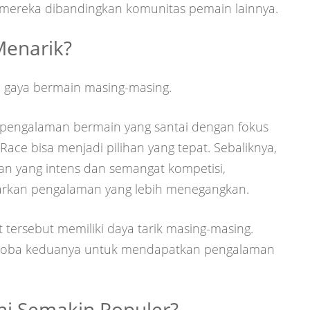
ereka dibandingkan komunitas pemain lainnya.
Menarik?
 gaya bermain masing-masing.
 pengalaman bermain yang santai dengan fokus
 Race bisa menjadi pilihan yang tepat. Sebaliknya,
an yang intens dan semangat kompetisi,
arkan pengalaman yang lebih menegangkan.
 tersebut memiliki daya tarik masing-masing.
oba keduanya untuk mendapatkan pengalaman
i Semakin Populer?