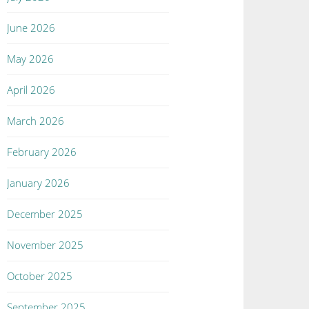
June 2026
May 2026
April 2026
March 2026
February 2026
January 2026
December 2025
November 2025
October 2025
September 2025