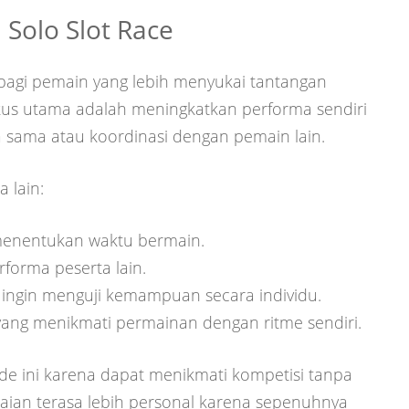
 Solo Slot Race
bagi pemain yang lebih menyukai tantangan
kus utama adalah meningkatkan performa sendiri
 sama atau koordinasi dengan pemain lain.
 lain:
enentukan waktu bermain.
forma peserta lain.
ingin menguji kemampuan secara individu.
yang menikmati permainan dengan ritme sendiri.
 ini karena dapat menikmati kompetisi tanpa
paian terasa lebih personal karena sepenuhnya