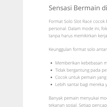
Sensasi Bermain di
Format Solo Slot Race cocok 
personal. Dalam mode ini, fo
tanpa harus memikirkan kerja
Keunggulan format solo antara
Memberikan kebebasan m
Tidak bergantung pada per
Cocok untuk pemain yang 
Lebih santai bagi mereka 
Banyak pemain menyukai mode
tekanan sosial. Setiap penca