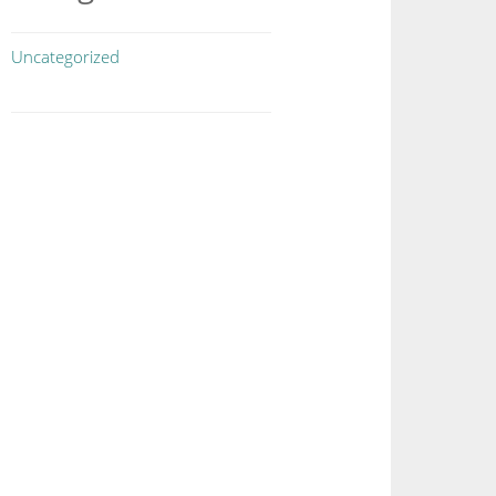
Uncategorized