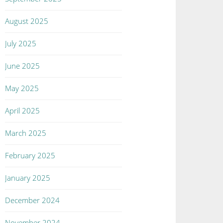
August 2025
July 2025
June 2025
May 2025
April 2025
March 2025
February 2025
January 2025
December 2024
November 2024