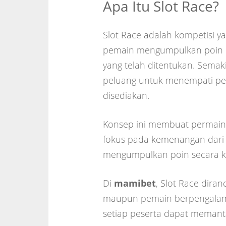
Apa Itu Slot Race?
Slot Race adalah kompetisi y
pemain mengumpulkan poin b
yang telah ditentukan. Semak
peluang untuk menempati per
disediakan.
Konsep ini membuat permaina
fokus pada kemenangan dari s
mengumpulkan poin secara k
Di
mamibet
, Slot Race dira
maupun pemain berpengalama
setiap peserta dapat memant