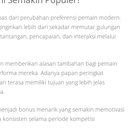
lepas dari perubahan preferensi pemain modern.
ginginkan lebih dari sekadar memutar gulungan
tantangan, pencapaian, dan interaksi melalui
en memberikan alasan tambahan bagi pemain
rforma mereka. Adanya papan peringkat
 terasa memiliki tujuan yang lebih jelas
a.
 menjadi bonus menarik yang semakin memotivasi
 konsisten selama periode kompetisi