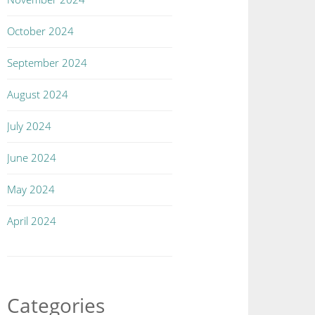
October 2024
September 2024
August 2024
July 2024
June 2024
May 2024
April 2024
Categories