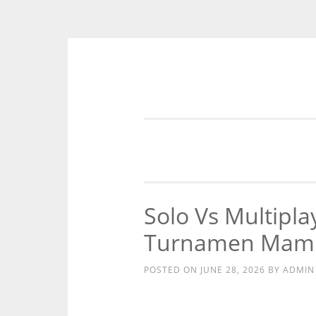
Skip
to
content
Solo Vs Multipla
Turnamen Mami
POSTED ON
JUNE 28, 2026
BY
ADMIN