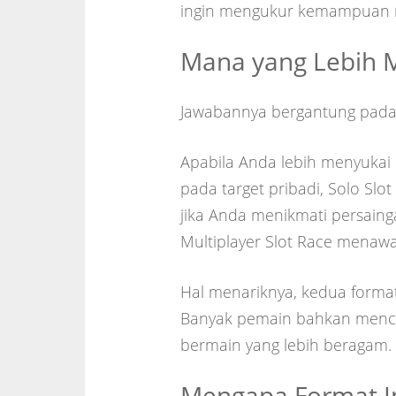
ingin mengukur kemampuan m
Mana yang Lebih 
Jawabannya bergantung pada
Apabila Anda lebih menyukai
pada target pribadi, Solo Slot
jika Anda menikmati persaing
Multiplayer Slot Race menaw
Hal menariknya, kedua format
Banyak pemain bahkan menc
bermain yang lebih beragam.
Mengapa Format In