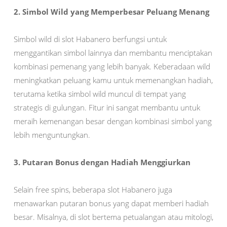
2. Simbol Wild yang Memperbesar Peluang Menang
Simbol wild di slot Habanero berfungsi untuk
menggantikan simbol lainnya dan membantu menciptakan
kombinasi pemenang yang lebih banyak. Keberadaan wild
meningkatkan peluang kamu untuk memenangkan hadiah,
terutama ketika simbol wild muncul di tempat yang
strategis di gulungan. Fitur ini sangat membantu untuk
meraih kemenangan besar dengan kombinasi simbol yang
lebih menguntungkan.
3. Putaran Bonus dengan Hadiah Menggiurkan
Selain free spins, beberapa slot Habanero juga
menawarkan putaran bonus yang dapat memberi hadiah
besar. Misalnya, di slot bertema petualangan atau mitologi,