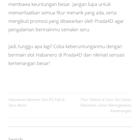
membawa keuntungan besar. Jangan lupa untuk
memanfaatkan semua fitur menarik yang ada, serta
mengikuti promosi yang ditawarkan oleh Prada4D agar
pengalaman bermainmu semakin seru.
Jadi, tunggu apa lagi? Coba keberuntunganmu dengan
bermain slot Habanero di Prada4D dan nikmati sensasi
kemenangan besar!
Post
Keamanan Bermain Slot PG Soft di
Fitur Terbaik di Situs Slot Gacor
Situs Resmi
Habanero untuk Meningkatkan
navigation
Kemenangan
Search