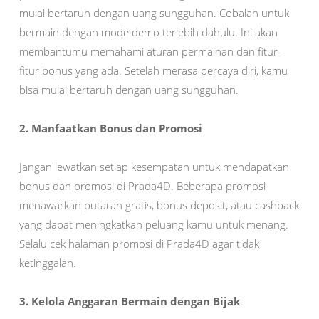
mulai bertaruh dengan uang sungguhan. Cobalah untuk
bermain dengan mode demo terlebih dahulu. Ini akan
membantumu memahami aturan permainan dan fitur-
fitur bonus yang ada. Setelah merasa percaya diri, kamu
bisa mulai bertaruh dengan uang sungguhan.
2. Manfaatkan Bonus dan Promosi
Jangan lewatkan setiap kesempatan untuk mendapatkan
bonus dan promosi di Prada4D. Beberapa promosi
menawarkan putaran gratis, bonus deposit, atau cashback
yang dapat meningkatkan peluang kamu untuk menang.
Selalu cek halaman promosi di Prada4D agar tidak
ketinggalan.
3. Kelola Anggaran Bermain dengan Bijak