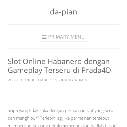
da-pian
Skip
to
content
PRIMARY MENU
Slot Online Habanero dengan
Gameplay Terseru di Prada4D
POSTED ON
DECEMBER 17, 2024
BY
ADMIN
Siapa yang tidak suka dengan permainan slot yang seru
dan menghibur? Terlebih lagi jika permainan tersebut
memberikan peluang untuk memenangkan hadiah besar!