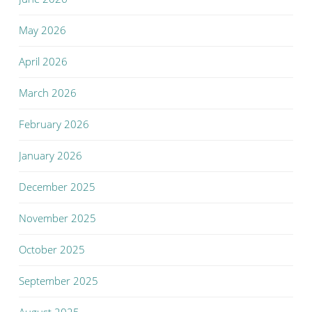
May 2026
April 2026
March 2026
February 2026
January 2026
December 2025
November 2025
October 2025
September 2025