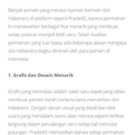
Banyak pemain yang merasa nyaman bermain slot
Habanero di platform seperti Prada4D, karena permainan
ini menawarkan berbagai fitur menarik yang membuat
setiap putaran menjadi lebih seru. Selain kualitas
permainan yang luar biasa, ada beberapa alasan mengapa
slot Habanero begitu diminati oleh para pemain di
Indonesia.
1. Grafis dan Desain Menarik
Grafis yang memukau adalah salah satu aspek yang selalu
membuat pemain betah berlama-lama memainkan slot
Habanero. Dengan desain visual yang detail dan efek
suara yang mendalam, kamu akan merasa seperti terlibat
langsung dalam petualangan seru setiap kali memutar
gulungan. Prada4D memastikan bahwa setiap permainan