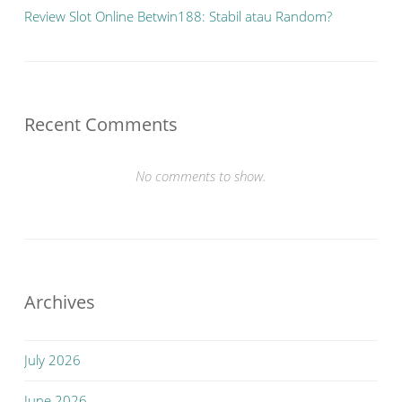
Review Slot Online Betwin188: Stabil atau Random?
Recent Comments
No comments to show.
Archives
July 2026
June 2026