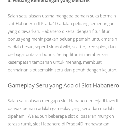
3. Peluang Kemenangan yang Menarik
Salah satu alasan utama mengapa pemain suka bermain
slot Habanero di Prada4D adalah peluang kemenangan
yang ditawarkan. Habanero dikenal dengan fitur-fitur
bonus yang meningkatkan peluang pemain untuk meraih
hadiah besar, seperti simbol wild, scatter, free spins, dan
berbagai putaran bonus. Setiap fitur ini memberikan
kesempatan tambahan untuk menang, membuat
permainan slot semakin seru dan penuh dengan kejutan.
Gameplay Seru yang Ada di Slot Habanero
Salah satu alasan mengapa slot Habanero menjadi favorit
banyak pemain adalah gameplay yang seru dan mudah
dipahami. Walaupun beberapa slot di pasaran mungkin
terasa rumit, slot Habanero di Prada4D menawarkan