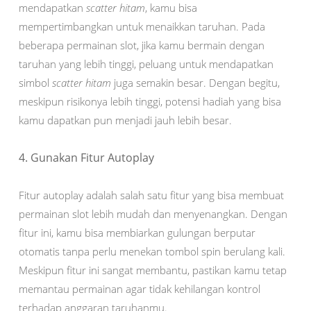
mendapatkan
scatter hitam
, kamu bisa
mempertimbangkan untuk menaikkan taruhan. Pada
beberapa permainan slot, jika kamu bermain dengan
taruhan yang lebih tinggi, peluang untuk mendapatkan
simbol
scatter hitam
juga semakin besar. Dengan begitu,
meskipun risikonya lebih tinggi, potensi hadiah yang bisa
kamu dapatkan pun menjadi jauh lebih besar.
4. Gunakan Fitur Autoplay
Fitur autoplay adalah salah satu fitur yang bisa membuat
permainan slot lebih mudah dan menyenangkan. Dengan
fitur ini, kamu bisa membiarkan gulungan berputar
otomatis tanpa perlu menekan tombol spin berulang kali.
Meskipun fitur ini sangat membantu, pastikan kamu tetap
memantau permainan agar tidak kehilangan kontrol
terhadap anggaran taruhanmu.