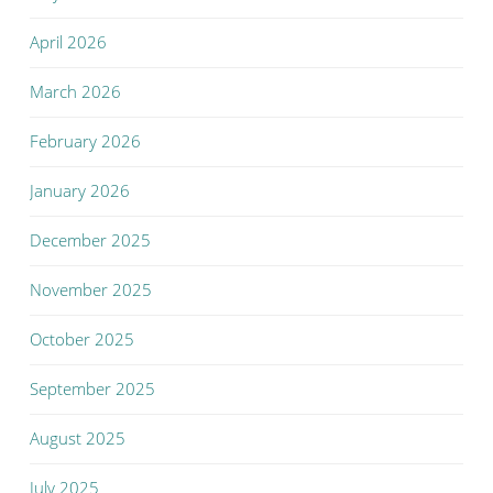
April 2026
March 2026
February 2026
January 2026
December 2025
November 2025
October 2025
September 2025
August 2025
July 2025