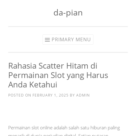
da-pian
Skip
to
content
PRIMARY MENU
Rahasia Scatter Hitam di
Permainan Slot yang Harus
Anda Ketahui
POSTED ON
FEBRUARY 1, 2025
BY
ADMIN
Permainan slot online adalah salah satu hiburan paling
menarik di dunia perjudian digital. Setiap putaran