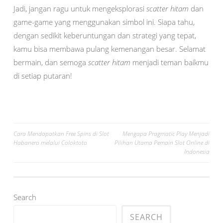
Jadi, jangan ragu untuk mengeksplorasi
scatter hitam
dan
game-game yang menggunakan simbol ini. Siapa tahu,
dengan sedikit keberuntungan dan strategi yang tepat,
kamu bisa membawa pulang kemenangan besar. Selamat
bermain, dan semoga
scatter hitam
menjadi teman baikmu
di setiap putaran!
Post
Cara Mendapatkan Free Spins di Slot
Mengapa Pragmatic Play Menjadi
Habanero melalui Coloktoto
Pilihan Utama Pemain Slot Online di
navigation
Indonesia
Search
SEARCH