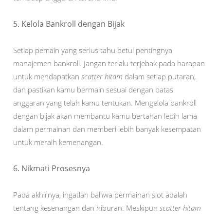
5. Kelola Bankroll dengan Bijak
Setiap pemain yang serius tahu betul pentingnya
manajemen bankroll. Jangan terlalu terjebak pada harapan
untuk mendapatkan
scatter hitam
dalam setiap putaran,
dan pastikan kamu bermain sesuai dengan batas
anggaran yang telah kamu tentukan. Mengelola bankroll
dengan bijak akan membantu kamu bertahan lebih lama
dalam permainan dan memberi lebih banyak kesempatan
untuk meraih kemenangan.
6. Nikmati Prosesnya
Pada akhirnya, ingatlah bahwa permainan slot adalah
tentang kesenangan dan hiburan. Meskipun
scatter hitam