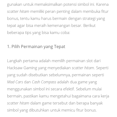
gunakan untuk memaksimalkan potensi simbol ini. Karena
scatter hitam
memiliki peran penting dalam membuka fitur
bonus, tentu kamu harus bermain dengan strategi yang
tepat agar bisa meraih kemenangan besar. Berikut
beberapa tips yang bisa kamu coba:
1. Pilih Permainan yang Tepat
Langkah pertama adalah memilih permainan slot dari
Hacksaw Gaming yang menyediakan
scatter hitam
. Seperti
yang sudah disebutkan sebelumnya, permainan seperti
Mad Cars
dan
Cash Compass
adalah dua game yang
menggunakan simbol ini secara efektif. Sebelum mulai
bermain, pastikan kamu mengetahui bagaimana cara kerja
scatter hitam
dalam game tersebut dan berapa banyak
simbol yang dibutuhkan untuk memicu fitur bonus.