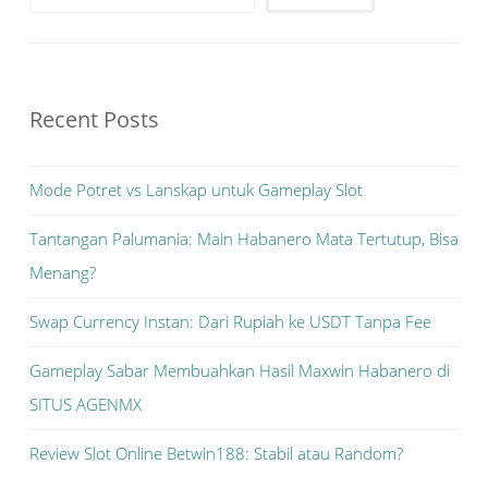
Recent Posts
Mode Potret vs Lanskap untuk Gameplay Slot
Tantangan Palumania: Main Habanero Mata Tertutup, Bisa
Menang?
Swap Currency Instan: Dari Rupiah ke USDT Tanpa Fee
Gameplay Sabar Membuahkan Hasil Maxwin Habanero di
SITUS AGENMX
Review Slot Online Betwin188: Stabil atau Random?