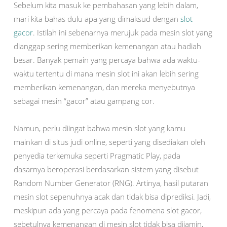
Sebelum kita masuk ke pembahasan yang lebih dalam,
mari kita bahas dulu apa yang dimaksud dengan
slot
gacor
. Istilah ini sebenarnya merujuk pada mesin slot yang
dianggap sering memberikan kemenangan atau hadiah
besar. Banyak pemain yang percaya bahwa ada waktu-
waktu tertentu di mana mesin slot ini akan lebih sering
memberikan kemenangan, dan mereka menyebutnya
sebagai mesin “gacor” atau gampang cor.
Namun, perlu diingat bahwa mesin slot yang kamu
mainkan di situs judi online, seperti yang disediakan oleh
penyedia terkemuka seperti Pragmatic Play, pada
dasarnya beroperasi berdasarkan sistem yang disebut
Random Number Generator (RNG). Artinya, hasil putaran
mesin slot sepenuhnya acak dan tidak bisa diprediksi. Jadi,
meskipun ada yang percaya pada fenomena slot gacor,
sebetulnya kemenangan di mesin slot tidak bisa dijamin,