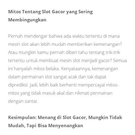
Mitos Tentang Slot Gacor yang Sering
Membingungkan
Pernah mendengar bahwa ada waktu tertentu di mana
mesin slot akan lebih mudah memberikan kemenangan?
Atau mungkin kamu pernah diberi tahu tentang trik-trik
tertentu untuk membuat mesin slot menjadi gacor? Semua
ini hanyalah mitos belaka. Kenyataannya, kemenangan
dalam permainan slot sangat acak dan tak dapat
diprediksi. Jadi, lebih baik berhenti mempercayai mitos-
mitos yang tidak masuk akal dan nikmati permainan
dengan santai.
Kesimpulan: Menang di Slot Gacor, Mungkin Tidak
Mudah, Tapi Bisa Menyenangkan