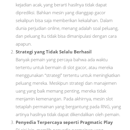
kejadian acak, yang berarti hasilnya tidak dapat
diprediksi. Bahkan mesin yang dianggap gacor
sekalipun bisa saja memberikan kekalahan. Dalam
dunia perjudian online, menang adalah soal peluang,
dan peluang itu tidak bisa dimanipulasi dengan cara
apapun.
Strategi yang Tidak Selalu Berhasil
Banyak pemain yang percaya bahwa ada waktu
tertentu untuk bermain di slot gacor, atau mereka
menggunakan “strategi” tertentu untuk meningkatkan
peluang mereka. Meskipun strategi dan manajemen
uang yang baik memang penting, mereka tidak
menjamin kemenangan. Pada akhirnya, mesin slot
tetaplah permainan yang bergantung pada RNG, yang
artinya hasilnya tidak dapat dikendalikan oleh pemain.
Penyedia Terpercaya seperti Pragmatic Play