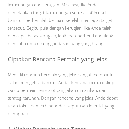
kemenangan dan kerugian. Misalnya, jika Anda
menetapkan target kemenangan sebesar 50% dari
bankroll, berhentilah bermain setelah mencapai target
tersebut. Begitu pula dengan kerugian, jika Anda telah
mencapai batas kerugian, lebih baik berhenti dan tidak
mencoba untuk menggandakan uang yang hilang.
Ciptakan Rencana Bermain yang Jelas
Memiliki rencana bermain yang jelas sangat membantu
dalam mengelola bankroll Anda. Rencana ini mencakup
waktu bermain, jenis slot yang akan dimainkan, dan
strategi taruhan. Dengan rencana yang jelas, Anda dapat
tetap fokus dan terhindar dari keputusan impulsif yang
merugikan.