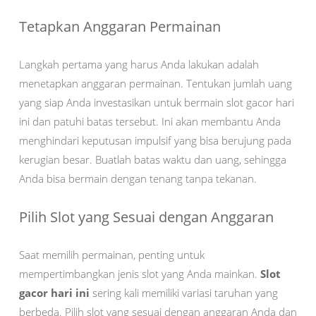
Tetapkan Anggaran Permainan
Langkah pertama yang harus Anda lakukan adalah
menetapkan anggaran permainan. Tentukan jumlah uang
yang siap Anda investasikan untuk bermain slot gacor hari
ini dan patuhi batas tersebut. Ini akan membantu Anda
menghindari keputusan impulsif yang bisa berujung pada
kerugian besar. Buatlah batas waktu dan uang, sehingga
Anda bisa bermain dengan tenang tanpa tekanan.
Pilih Slot yang Sesuai dengan Anggaran
Saat memilih permainan, penting untuk
mempertimbangkan jenis slot yang Anda mainkan.
Slot
gacor hari ini
sering kali memiliki variasi taruhan yang
berbeda. Pilih slot yang sesuai dengan anggaran Anda dan