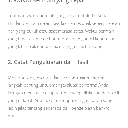
1. Waktu Bermain yang Tepat
Tentukan waktu bermain yang tepat untuk diri Anda.
Hindari bermain dalam keadaan emosional, seperti setelah
hari yang buruk atau saat merasa stres. Waktu bermain
yang tepat akan membantu Anda mengambil keputusan
yang lebih baik dan bermain dengan lebih tenang.
2. Catat Pengeluaran dan Hasil
Mencatat pengeluaran dan hasil permainan adalah
langkah penting untuk mengevaluasi performa Anda.
Dengan mencatat setiap taruhan yang dilakukan dan hasil
yang didapat, Anda bisa mendapatkan gambaran yang
lebih jelas tentang seberapa baik pengelolaan bankroll
Anda.