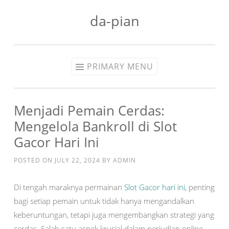
da-pian
Skip
to
content
PRIMARY MENU
Menjadi Pemain Cerdas:
Mengelola Bankroll di Slot
Gacor Hari Ini
POSTED ON
JULY 22, 2024
BY
ADMIN
Di tengah maraknya permainan
Slot Gacor hari ini
, penting
bagi setiap pemain untuk tidak hanya mengandalkan
keberuntungan, tetapi juga mengembangkan strategi yang
cerdas. Salah satu aspek krusial dalam perjudian online