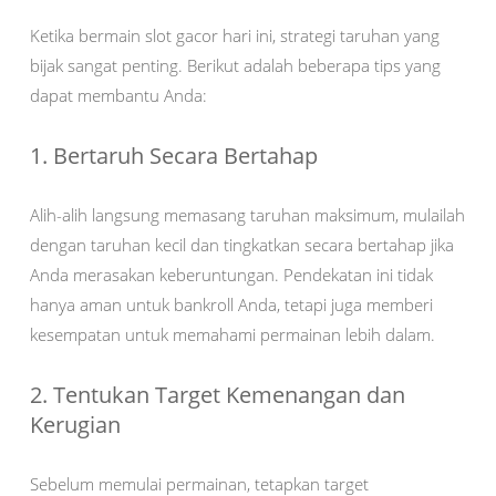
Ketika bermain slot gacor hari ini, strategi taruhan yang
bijak sangat penting. Berikut adalah beberapa tips yang
dapat membantu Anda:
1. Bertaruh Secara Bertahap
Alih-alih langsung memasang taruhan maksimum, mulailah
dengan taruhan kecil dan tingkatkan secara bertahap jika
Anda merasakan keberuntungan. Pendekatan ini tidak
hanya aman untuk bankroll Anda, tetapi juga memberi
kesempatan untuk memahami permainan lebih dalam.
2. Tentukan Target Kemenangan dan
Kerugian
Sebelum memulai permainan, tetapkan target