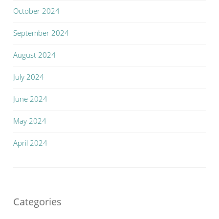
October 2024
September 2024
August 2024
July 2024
June 2024
May 2024
April 2024
Categories