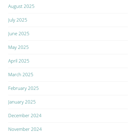
August 2025
July 2025
June 2025
May 2025
April 2025
March 2025
February 2025
January 2025
December 2024
November 2024