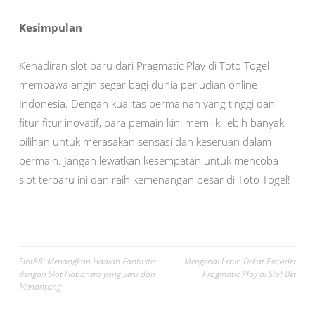
Kesimpulan
Kehadiran slot baru dari Pragmatic Play di Toto Togel
membawa angin segar bagi dunia perjudian online
Indonesia. Dengan kualitas permainan yang tinggi dan
fitur-fitur inovatif, para pemain kini memiliki lebih banyak
pilihan untuk merasakan sensasi dan keseruan dalam
bermain. Jangan lewatkan kesempatan untuk mencoba
slot terbaru ini dan raih kemenangan besar di Toto Togel!
Post
Slot88: Menangkan Hadiah Fantastis
Mengenal Lebih Dekat Provider
dengan Slot Habanero yang Seru dan
Pragmatic Play di Slot Bet
navigation
Menantang