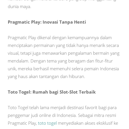
dunia maya.
Pragmatic Play: Inovasi Tanpa Henti
Pragmatic Play dikenal dengan kemampuannya dalam
menciptakan permainan yang tidak hanya menarik secara
visual, tetapi juga menawarkan pengalaman bermain yang
mendalam. Dengan tema yang beragam dan fitur-fitur
unik, mereka berhasil memenuhi selera pemain Indonesia
yang haus akan tantangan dan hiburan.
Toto Togel: Rumah bagi Slot-Slot Terbaik
Toto Togel telah lama menjadi destinasi favorit bagi para
penggemar judi online di Indonesia. Sebagai mitra resmi
Pragmatic Play,
toto togel
menyediakan akses eksklusif ke