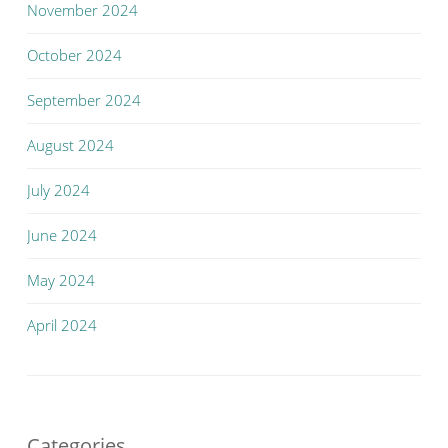
November 2024
October 2024
September 2024
August 2024
July 2024
June 2024
May 2024
April 2024
Categories