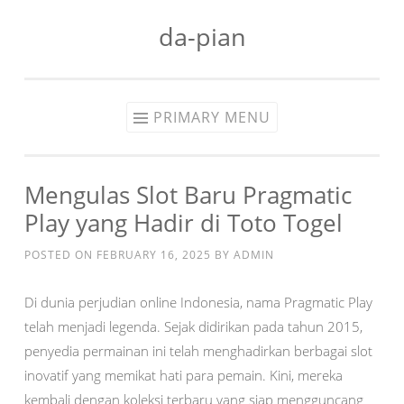
da-pian
Skip
to
content
PRIMARY MENU
Mengulas Slot Baru Pragmatic
Play yang Hadir di Toto Togel
POSTED ON
FEBRUARY 16, 2025
BY
ADMIN
Di dunia perjudian online Indonesia, nama Pragmatic Play
telah menjadi legenda. Sejak didirikan pada tahun 2015,
penyedia permainan ini telah menghadirkan berbagai slot
inovatif yang memikat hati para pemain. Kini, mereka
kembali dengan koleksi terbaru yang siap mengguncang