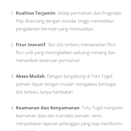
Kualitas Terjamin
: Setiap permainan dari Pragmatic
Play dirancang dengan standar tinggi, memastikan
pengalaman bermain yang memuaskan.
Fitur Inovatif
: Slot-slot terbaru menawarkan fitur-
fitur unik yang meningkatkan peluang menang dan
menambah keseruan permainan.
Akses Mudah
: Dengan bergabung di Toto Togel,
pemain dapat dengan mudah mengakses berbagai
slot terbaru tanpa hambatan.
Keamanan dan Kenyamanan
: Toto Togel menjamin
keamanan data dan transaksi pemain, serta
menyediakan layanan pelanggan yang siap membantu