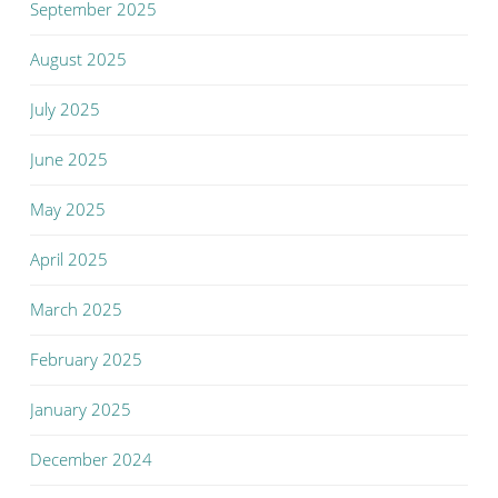
September 2025
August 2025
July 2025
June 2025
May 2025
April 2025
March 2025
February 2025
January 2025
December 2024