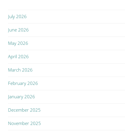
July 2026
June 2026
May 2026
April 2026
March 2026
February 2026
January 2026
December 2025
November 2025