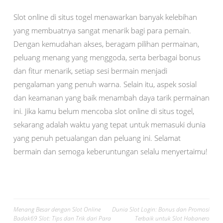
Slot online di situs togel menawarkan banyak kelebihan
yang membuatnya sangat menarik bagi para pemain.
Dengan kemudahan akses, beragam pilihan permainan,
peluang menang yang menggoda, serta berbagai bonus
dan fitur menarik, setiap sesi bermain menjadi
pengalaman yang penuh warna. Selain itu, aspek sosial
dan keamanan yang baik menambah daya tarik permainan
ini. Jika kamu belum mencoba slot online di situs togel,
sekarang adalah waktu yang tepat untuk memasuki dunia
yang penuh petualangan dan peluang ini. Selamat
bermain dan semoga keberuntungan selalu menyertaimu!
Post
Menang Besar dengan Slot Online
Dunia Slot Login: Bonus dan Promosi
Badak69 Slot: Tips dan Trik dari Para
Terbaik untuk Slot Habanero