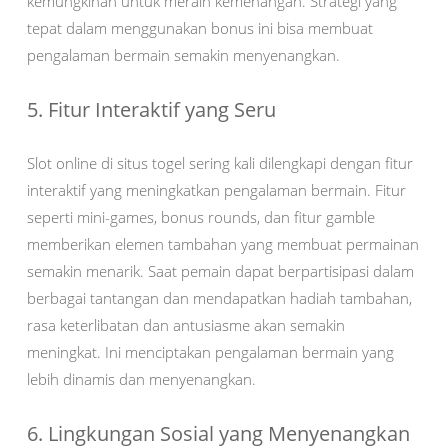
kemungkinan untuk meraih kemenangan. Strategi yang
tepat dalam menggunakan bonus ini bisa membuat
pengalaman bermain semakin menyenangkan.
5. Fitur Interaktif yang Seru
Slot online di situs togel sering kali dilengkapi dengan fitur
interaktif yang meningkatkan pengalaman bermain. Fitur
seperti mini-games, bonus rounds, dan fitur gamble
memberikan elemen tambahan yang membuat permainan
semakin menarik. Saat pemain dapat berpartisipasi dalam
berbagai tantangan dan mendapatkan hadiah tambahan,
rasa keterlibatan dan antusiasme akan semakin
meningkat. Ini menciptakan pengalaman bermain yang
lebih dinamis dan menyenangkan.
6. Lingkungan Sosial yang Menyenangkan