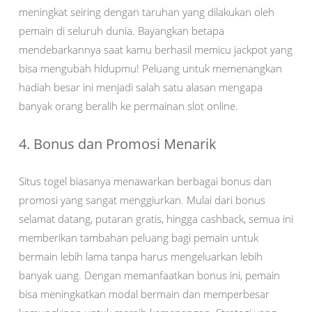
meningkat seiring dengan taruhan yang dilakukan oleh
pemain di seluruh dunia. Bayangkan betapa
mendebarkannya saat kamu berhasil memicu jackpot yang
bisa mengubah hidupmu! Peluang untuk memenangkan
hadiah besar ini menjadi salah satu alasan mengapa
banyak orang beralih ke permainan slot online.
4. Bonus dan Promosi Menarik
Situs togel biasanya menawarkan berbagai bonus dan
promosi yang sangat menggiurkan. Mulai dari bonus
selamat datang, putaran gratis, hingga cashback, semua ini
memberikan tambahan peluang bagi pemain untuk
bermain lebih lama tanpa harus mengeluarkan lebih
banyak uang. Dengan memanfaatkan bonus ini, pemain
bisa meningkatkan modal bermain dan memperbesar