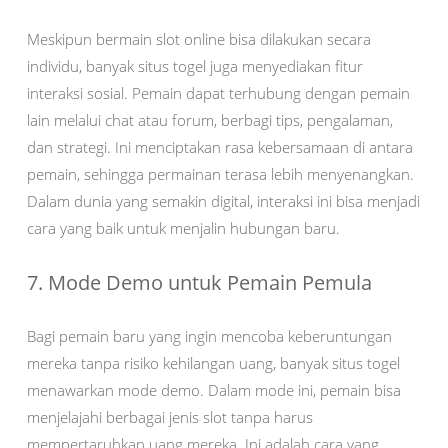
Meskipun bermain slot online bisa dilakukan secara
individu, banyak situs togel juga menyediakan fitur
interaksi sosial. Pemain dapat terhubung dengan pemain
lain melalui chat atau forum, berbagi tips, pengalaman,
dan strategi. Ini menciptakan rasa kebersamaan di antara
pemain, sehingga permainan terasa lebih menyenangkan.
Dalam dunia yang semakin digital, interaksi ini bisa menjadi
cara yang baik untuk menjalin hubungan baru.
7. Mode Demo untuk Pemain Pemula
Bagi pemain baru yang ingin mencoba keberuntungan
mereka tanpa risiko kehilangan uang, banyak situs togel
menawarkan mode demo. Dalam mode ini, pemain bisa
menjelajahi berbagai jenis slot tanpa harus
mempertaruhkan uang mereka. Ini adalah cara yang