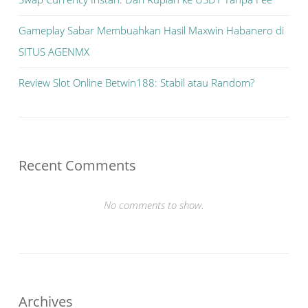
Gameplay Sabar Membuahkan Hasil Maxwin Habanero di
SITUS AGENMX
Review Slot Online Betwin188: Stabil atau Random?
Recent Comments
No comments to show.
Archives