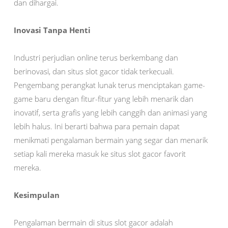
dan dihargai.
Inovasi Tanpa Henti
Industri perjudian online terus berkembang dan
berinovasi, dan situs slot gacor tidak terkecuali.
Pengembang perangkat lunak terus menciptakan game-
game baru dengan fitur-fitur yang lebih menarik dan
inovatif, serta grafis yang lebih canggih dan animasi yang
lebih halus. Ini berarti bahwa para pemain dapat
menikmati pengalaman bermain yang segar dan menarik
setiap kali mereka masuk ke situs slot gacor favorit
mereka.
Kesimpulan
Pengalaman bermain di situs slot gacor adalah