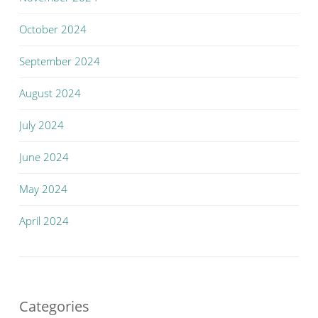
October 2024
September 2024
August 2024
July 2024
June 2024
May 2024
April 2024
Categories