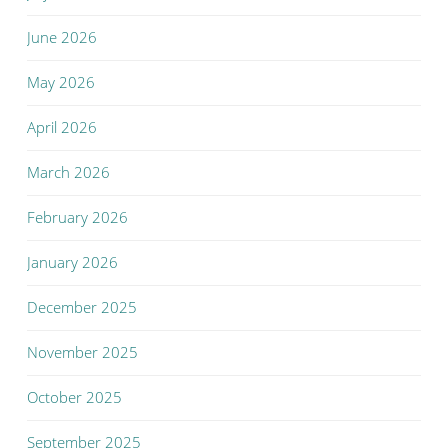
June 2026
May 2026
April 2026
March 2026
February 2026
January 2026
December 2025
November 2025
October 2025
September 2025