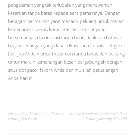
pengalaman yang tak terlupakan yang menawarkan
keseruan tanpa batas kepada para pemainnya. Dengan
beragam permainan yang menarik, peluang untuk meraih
kemenangan besar, komunitas pecinta slot yang
bersemangat, dan inovasi tanpa henti, tidak ada batasan
bagi kesenangan yang dapat dirasakan di dunia slot gacor.
Jadi, jika Anda mencari keseruan tanpa batas dan peluang
untuk meraih kemenangan besar, bergabunglah dengan
situs slot gacor favorit Anda dan mulailah petualangan
Anda hari ini!
Post
Mengungkap Misteri: Fakta Menarik
Strategi Ampuh untuk Meningkatkan
tentang Slot Gacor
Peluang Menang di Slot88
navigation