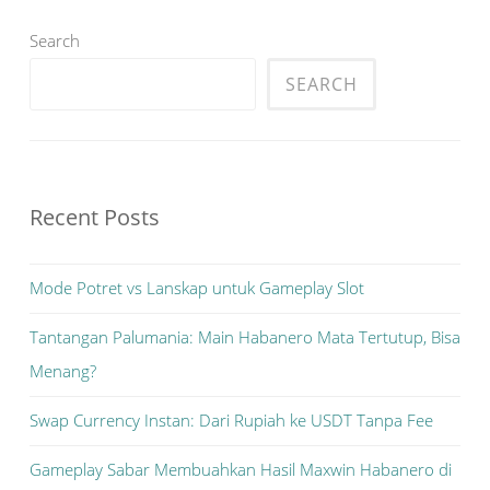
Search
SEARCH
Recent Posts
Mode Potret vs Lanskap untuk Gameplay Slot
Tantangan Palumania: Main Habanero Mata Tertutup, Bisa
Menang?
Swap Currency Instan: Dari Rupiah ke USDT Tanpa Fee
Gameplay Sabar Membuahkan Hasil Maxwin Habanero di