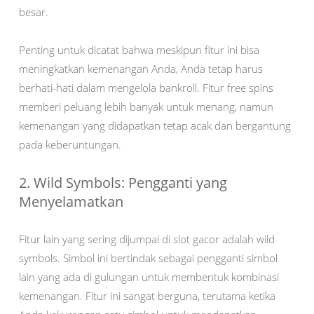
besar.
Penting untuk dicatat bahwa meskipun fitur ini bisa
meningkatkan kemenangan Anda, Anda tetap harus
berhati-hati dalam mengelola bankroll. Fitur free spins
memberi peluang lebih banyak untuk menang, namun
kemenangan yang didapatkan tetap acak dan bergantung
pada keberuntungan.
2. Wild Symbols: Pengganti yang
Menyelamatkan
Fitur lain yang sering dijumpai di slot gacor adalah wild
symbols. Simbol ini bertindak sebagai pengganti simbol
lain yang ada di gulungan untuk membentuk kombinasi
kemenangan. Fitur ini sangat berguna, terutama ketika