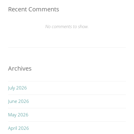
Recent Comments
No comments to show.
Archives
July 2026
June 2026
May 2026
April 2026