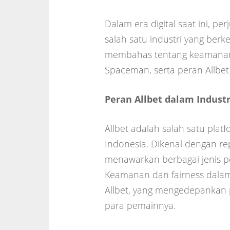
Dalam era digital saat ini, pe
salah satu industri yang berk
membahas tentang keamanan 
Spaceman, serta peran Allbet
Peran Allbet dalam Industr
Allbet adalah salah satu plat
Indonesia. Dikenal dengan rep
menawarkan berbagai jenis p
Keamanan dan fairness dalam 
Allbet, yang mengedepankan 
para pemainnya.