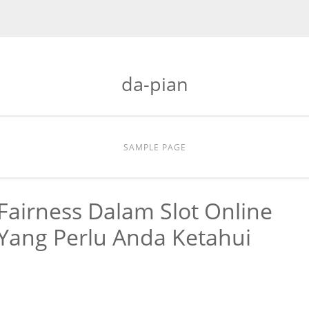
da-pian
SAMPLE PAGE
airness Dalam Slot Online
Yang Perlu Anda Ketahui