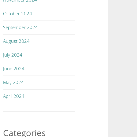
October 2024
September 2024
August 2024
July 2024
June 2024
May 2024
April 2024
Categories