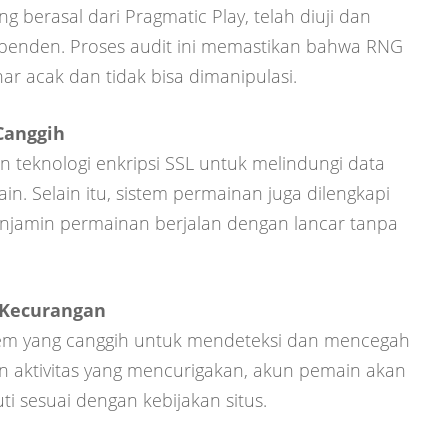
 berasal dari Pragmatic Play, telah diuji dan
ependen. Proses audit ini memastikan bahwa RNG
r acak dan tidak bisa dimanipulasi.
Canggih
teknologi enkripsi SSL untuk melindungi data
in. Selain itu, sistem permainan juga dilengkapi
njamin permainan berjalan dengan lancar tanpa
 Kecurangan
tem yang canggih untuk mendeteksi dan mencegah
n aktivitas yang mencurigakan, akun pemain akan
uti sesuai dengan kebijakan situs.