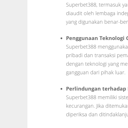
Superbet388, termasuk yang
diaudit oleh lembaga ind
yang digunakan benar-bena
Penggunaan Teknologi 
Superbet388 menggunakan 
pribadi dan transaksi pema
dengan teknologi yang me
gangguan dari pihak luar.
Perlindungan terhadap
Superbet388 memiliki sis
kecurangan. Jika ditemuka
diperiksa dan ditindaklanj