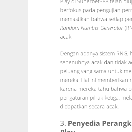
Play di Superbet388 telah diu
berfokus pada pengujian perm
memastikan bahwa setiap p
Random Number Generator
(RN
acak.
Dengan adanya sistem RNG, ha
sepenuhnya acak dan tidak ad
peluang yang sama untuk men
mereka. Hal ini memberikan ra
karena mereka tahu bahwa p
pengaturan pihak ketiga, me
didapatkan secara acak.
3.
Penyedia Perangk
Play