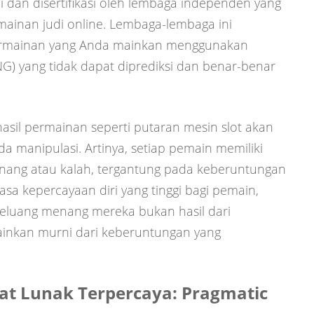
ji dan disertifikasi oleh lembaga independen yang
ainan judi online. Lembaga-lembaga ini
ermainan yang Anda mainkan menggunakan
G) yang tidak dapat diprediksi dan benar-benar
sil permainan seperti putaran mesin slot akan
a manipulasi. Artinya, setiap pemain memiliki
ang atau kalah, tergantung pada keberuntungan
sa kepercayaan diri yang tinggi bagi pemain,
eluang menang mereka bukan hasil dari
lainkan murni dari keberuntungan yang
at Lunak Terpercaya: Pragmatic