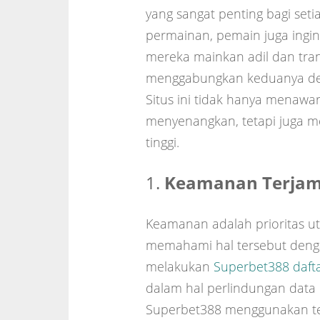
yang sangat penting bagi set
permainan, pemain juga ing
mereka mainkan adil dan trans
menggabungkan keduanya d
Situs ini tidak hanya menaw
menyenangkan, tetapi juga me
tinggi.
1.
Keamanan Terjami
Keamanan adalah prioritas u
memahami hal tersebut deng
melakukan
Superbet388 daft
dalam hal perlindungan data pr
Superbet388 menggunakan tek