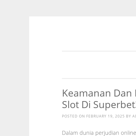
Skip
to
content
Keamanan Dan F
Slot Di Superbet
POSTED ON
FEBRUARY 19, 2025
BY
A
Dalam dunia perjudian onli