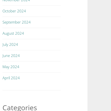
October 2024
September 2024
August 2024
July 2024
June 2024
May 2024
April 2024
Categories