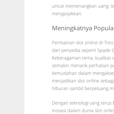
untuk memenangkan uang, te
mengasyikkan.
Meningkatnya Populari
Permainan slot online di Tot
dari penyedia seperti Spade 
Keberagaman tema, kualitas v
semakin menarik perhatian pe
kemudahan dalam mengakses 
menjadikan slot online sebag
hiburan sambil berpeluang 
Dengan teknologi yang terus
inovasi dalam dunia slot onl