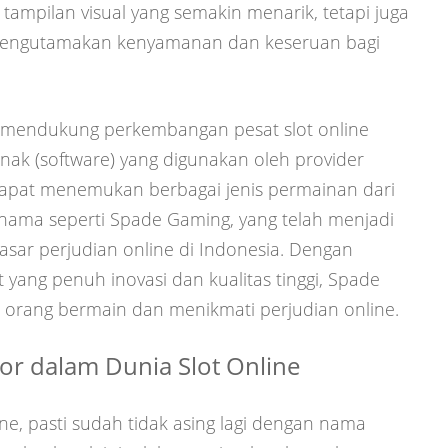
tampilan visual yang semakin menarik, tetapi juga
 mengutamakan kenyamanan dan keseruan bagi
g mendukung perkembangan pesat slot online
unak (software) yang digunakan oleh provider
dapat menemukan berbagai jenis permainan dari
rnama seperti Spade Gaming, yang telah menjadi
sar perjudian online di Indonesia. Dengan
yang penuh inovasi dan kualitas tinggi, Spade
orang bermain dan menikmati perjudian online.
or dalam Dunia Slot Online
ne, pasti sudah tidak asing lagi dengan nama