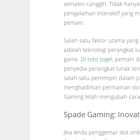
semakin canggih. Tidak hanya 
pengalaman interaktif yang
pemain.
Salah satu faktor utama yan
adalah teknologi perangkat l
game. Di
toto togel
, pemain 
penyedia perangkat lunak te
salah satu pemimpin dalam pa
menghadirkan permainan slot 
Gaming telah mengubah cara 
Spade Gaming: Inovat
Jika Anda penggemar slot onli