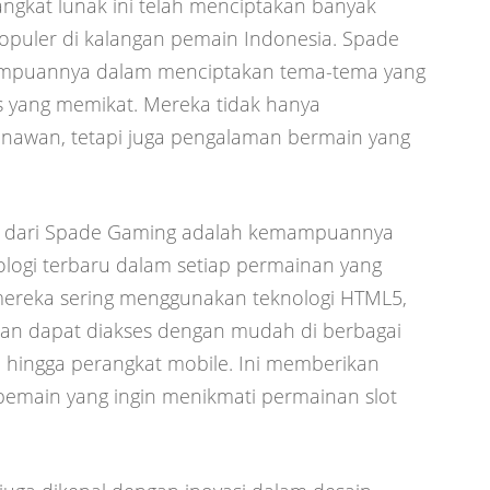
ngkat lunak ini telah menciptakan banyak
opuler di kalangan pemain Indonesia. Spade
ampuannya dalam menciptakan tema-tema yang
us yang memikat. Mereka tidak hanya
nawan, tetapi juga pengalaman bermain yang
a dari Spade Gaming adalah kemampuannya
logi terbaru dalam setiap permainan yang
mereka sering menggunakan teknologi HTML5,
n dapat diakses dengan mudah di berbagai
p hingga perangkat mobile. Ini memberikan
pemain yang ingin menikmati permainan slot