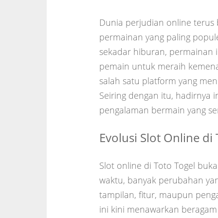
Dunia perjudian online terus
permainan yang paling populer
sekadar hiburan, permainan 
pemain untuk meraih kemenan
salah satu platform yang men
Seiring dengan itu, hadirnya
pengalaman bermain yang se
Evolusi Slot Online di
Slot online di Toto Togel buk
waktu, banyak perubahan yang 
tampilan, fitur, maupun pen
ini kini menawarkan beragam 