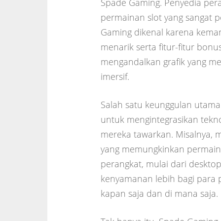
Spade Gaming. Penyedia pera
permainan slot yang sangat p
Gaming dikenal karena kem
menarik serta fitur-fitur bon
mengandalkan grafik yang me
imersif.
Salah satu keunggulan utam
untuk mengintegrasikan tekno
mereka tawarkan. Misalnya, 
yang memungkinkan permaina
perangkat, mulai dari deskto
kenyamanan lebih bagi para 
kapan saja dan di mana saja.