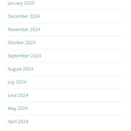
January 2025
December 2024
November 2024
October 2024
September 2024
August 2024
July 2024
June 2024
May 2024
April 2024