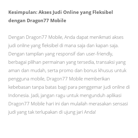
Kesimpulan: Akses Judi Online yang Fleksibel
dengan Dragon77 Mobile
Dengan Dragon77 Mobile, Anda dapat menikmati akses
judi online yang fleksibel di mana saja dan kapan saja.
Dengan tampilan yang responsif dan user-friendly,
berbagai pilihan permainan yang tersedia, transaksi yang
aman dan mudah, serta promo dan bonus khusus untuk
pengguna mobile, Dragon77 Mobile memberikan
kebebasan tanpa batas bagi para penggemar judi online di
Indonesia. Jadi, jangan ragu untuk mengunduh aplikasi
Dragon77 Mobile hari ini dan mulailah merasakan sensasi
judi yang tak terlupakan di ujung jari Anda!