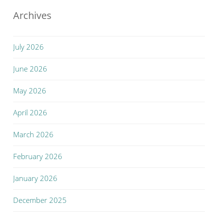
Archives
July 2026
June 2026
May 2026
April 2026
March 2026
February 2026
January 2026
December 2025