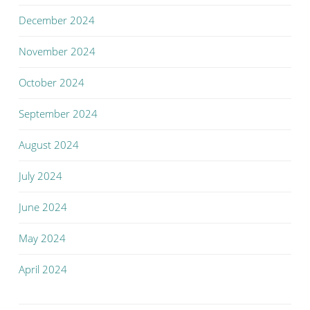
December 2024
November 2024
October 2024
September 2024
August 2024
July 2024
June 2024
May 2024
April 2024