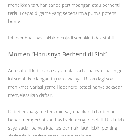
menaikkan taruhan tanpa pertimbangan atau berhenti
terlalu cepat di game yang sebenarnya punya potensi
bonus.
Ini membuat hasil akhir menjadi semakin tidak stabil.
Momen “Harusnya Berhenti di Sini”
Ada satu titik di mana saya mulai sadar bahwa challenge
ini sudah kehilangan tujuan awalnya. Bukan lagi soal
menikmati variasi game Habanero, tetapi hanya sekadar
menyelesaikan daftar.
Di beberapa game terakhir, saya bahkan tidak benar-
benar memperhatikan hasil spin dengan detail. Di situlah
saya sadar bahwa kualitas bermain jauh lebih penting