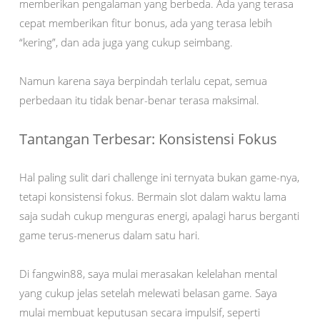
memberikan pengalaman yang berbeda. Ada yang terasa
cepat memberikan fitur bonus, ada yang terasa lebih
“kering”, dan ada juga yang cukup seimbang.
Namun karena saya berpindah terlalu cepat, semua
perbedaan itu tidak benar-benar terasa maksimal.
Tantangan Terbesar: Konsistensi Fokus
Hal paling sulit dari challenge ini ternyata bukan game-nya,
tetapi konsistensi fokus. Bermain slot dalam waktu lama
saja sudah cukup menguras energi, apalagi harus berganti
game terus-menerus dalam satu hari.
Di fangwin88, saya mulai merasakan kelelahan mental
yang cukup jelas setelah melewati belasan game. Saya
mulai membuat keputusan secara impulsif, seperti