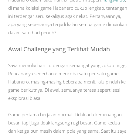
di mana koleksi game Habanero cukup lengkap, tantangan
ini terdengar seru sekaligus agak nekat. Pertanyaannya,
apa yang sebenarnya terjadi kalau semua game dimainkan
dalam satu hari penuh?
Awal Challenge yang Terlihat Mudah
Saya memulai hari itu dengan semangat yang cukup tinggi.
Rencananya sederhana: mencoba satu per satu game
Habanero, masing-masing beberapa menit, lalu pindah ke
game berikutnya. Di awal, semuanya terasa seperti sesi
eksplorasi biasa.
Game pertama berjalan normal. Tidak ada kemenangan
besar, tapi juga tidak langsung rugi besar. Game kedua
dan ketiga pun masih dalam pola yang sama. Saat itu saya