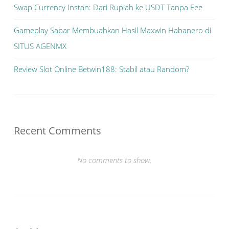
Swap Currency Instan: Dari Rupiah ke USDT Tanpa Fee
Gameplay Sabar Membuahkan Hasil Maxwin Habanero di
SITUS AGENMX
Review Slot Online Betwin188: Stabil atau Random?
Recent Comments
No comments to show.