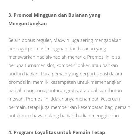
3. Promosi Mingguan dan Bulanan yang
Menguntungkan
Selain bonus reguler, Maxwin juga sering mengadakan
berbagai promosi mingguan dan bulanan yang
menawarkan hadiah-hadiah menarik. Promosi ini bisa
berupa turnamen slot, kompetisi poker, atau bahkan
undian hadiah. Para pemain yang berpartisipasi dalam
promosi ini memiliki kesempatan untuk memenangkan
hadiah uang tunai, putaran gratis, atau bahkan liburan
mewah. Promosi ini tidak hanya menambah keseruan
bermain, tetapi juga memberikan kesempatan bagi pemain
untuk membawa pulang hadiah-hadiah menggiurkan.
4. Program Loyalitas untuk Pemain Tetap