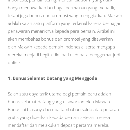
hanya menawarkan berbagai permainan yang menarik,
tetapi juga bonus dan promosi yang menggiurkan. Maxwin
adalah salah satu platform yang terkenal karena berbagai
penawaran menariknya kepada para pemain. Artikel ini
akan membahas bonus dan promosi yang ditawarkan
oleh Maxwin kepada pemain Indonesia, serta mengapa
mereka menjadi begitu diminati oleh para penggemar judi
online.
1. Bonus Selamat Datang yang Menggoda
Salah satu daya tarik utama bagi pemain baru adalah
bonus selamat datang yang ditawarkan oleh Maxwin.
Bonus ini biasanya berupa tambahan saldo atau putaran
gratis yang diberikan kepada pemain setelah mereka
mendaftar dan melakukan deposit pertama mereka.