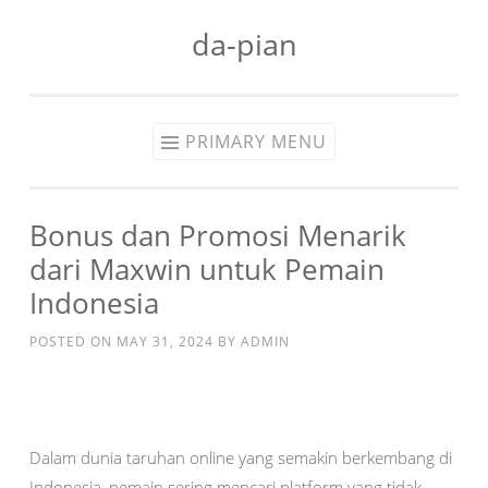
da-pian
Skip
to
content
PRIMARY MENU
Bonus dan Promosi Menarik
dari Maxwin untuk Pemain
Indonesia
POSTED ON
MAY 31, 2024
BY
ADMIN
Dalam dunia taruhan online yang semakin berkembang di
Indonesia, pemain sering mencari platform yang tidak