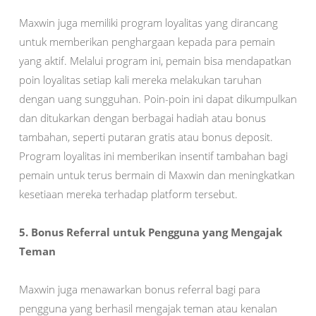
Maxwin juga memiliki program loyalitas yang dirancang
untuk memberikan penghargaan kepada para pemain
yang aktif. Melalui program ini, pemain bisa mendapatkan
poin loyalitas setiap kali mereka melakukan taruhan
dengan uang sungguhan. Poin-poin ini dapat dikumpulkan
dan ditukarkan dengan berbagai hadiah atau bonus
tambahan, seperti putaran gratis atau bonus deposit.
Program loyalitas ini memberikan insentif tambahan bagi
pemain untuk terus bermain di Maxwin dan meningkatkan
kesetiaan mereka terhadap platform tersebut.
5. Bonus Referral untuk Pengguna yang Mengajak
Teman
Maxwin juga menawarkan bonus referral bagi para
pengguna yang berhasil mengajak teman atau kenalan