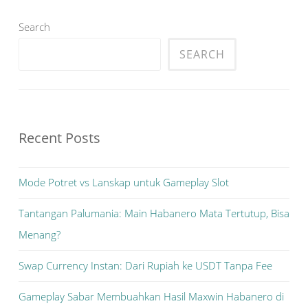
Search
SEARCH
Recent Posts
Mode Potret vs Lanskap untuk Gameplay Slot
Tantangan Palumania: Main Habanero Mata Tertutup, Bisa
Menang?
Swap Currency Instan: Dari Rupiah ke USDT Tanpa Fee
Gameplay Sabar Membuahkan Hasil Maxwin Habanero di