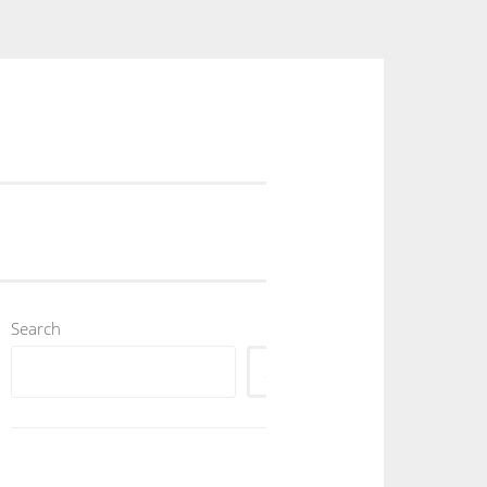
Search
SEARCH