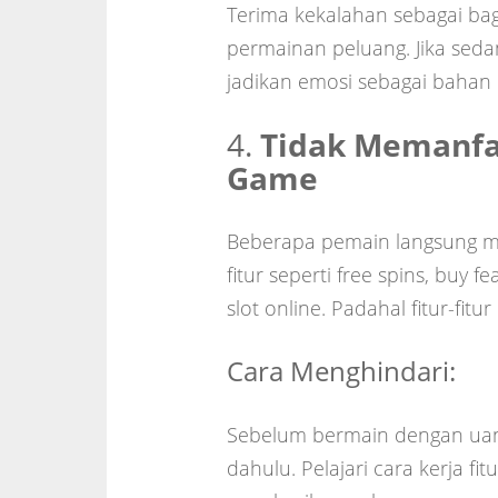
Terima kekalahan sebagai bag
permainan peluang. Jika seda
jadikan emosi sebagai bahan 
4.
Tidak Memanfa
Game
Beberapa pemain langsung ma
fitur seperti free spins, buy
slot online. Padahal fitur-fit
Cara Menghindari:
Sebelum bermain dengan uan
dahulu. Pelajari cara kerja f