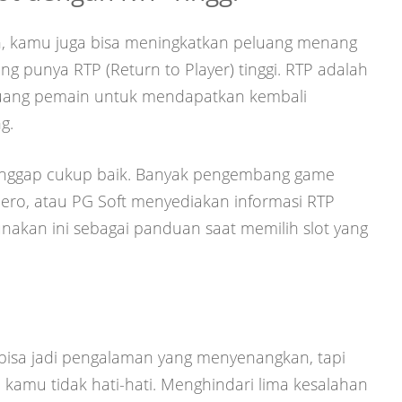
n, kamu juga bisa meningkatkan peluang menang
ng punya RTP (Return to Player) tinggi. RTP adalah
luang pemain untuk mendapatkan kembali
g.
ianggap cukup baik. Banyak pengembang game
nero, atau PG Soft menyediakan informasi RTP
akan ini sebagai panduan saat memilih slot yang
bisa jadi pengalaman yang menyenangkan, tapi
 kamu tidak hati-hati. Menghindari lima kesalahan