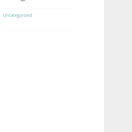
Uncategorized