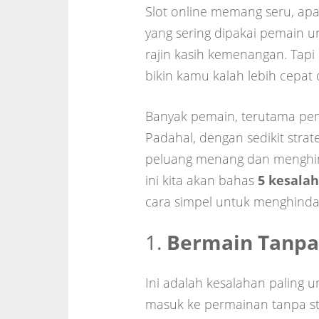
Slot online memang seru, apal
yang sering dipakai pemain 
rajin kasih kemenangan. Tapi 
bikin kamu kalah lebih cepat
Banyak pemain, terutama pem
Padahal, dengan sedikit stra
peluang menang dan menghinda
ini kita akan bahas
5 kesalah
cara simpel untuk menghindari
1.
Bermain Tanpa
Ini adalah kesalahan paling
masuk ke permainan tanpa str