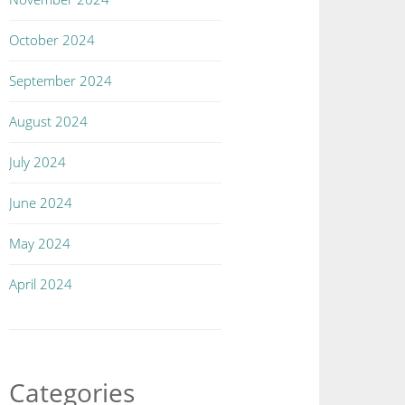
October 2024
September 2024
August 2024
July 2024
June 2024
May 2024
April 2024
Categories