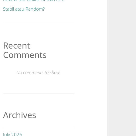
Stabil atau Random?
Recent
Comments
No comments to show.
Archives
July 2026