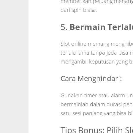
memberikan peluang menang l
dari spin biasa.
5.
Bermain Terla
Slot online memang menghibu
terlalu lama tanpa jeda bisa
mengambil keputusan yang b
Cara Menghindari:
Gunakan timer atau alarm un
bermainlah dalam durasi pend
satu sesi panjang yang bisa b
Tips Bonus: Pilih S