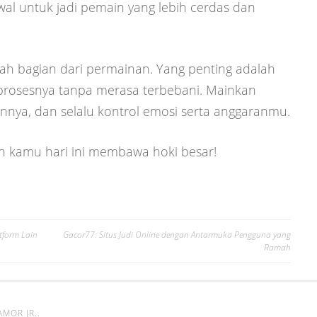
awal untuk jadi pemain yang lebih cerdas dan
ah bagian dari permainan. Yang penting adalah
rosesnya tanpa merasa terbebani. Mainkan
annya, dan selalu kontrol emosi serta anggaranmu.
n kamu hari ini membawa hoki besar!
tform Lain
Gacor77: Situs Judi Online dengan Antarmuka Pengguna yang
Ramah
AMOR JR.
.