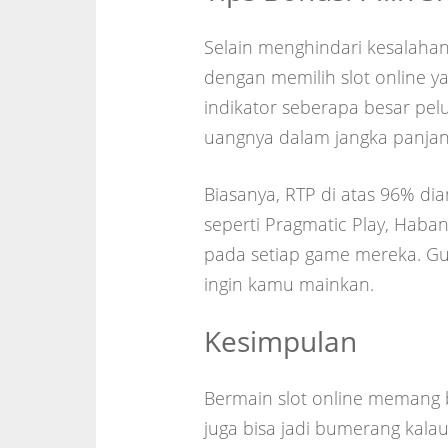
Selain menghindari kesalaha
dengan memilih slot online ya
indikator seberapa besar pe
uangnya dalam jangka panjan
Biasanya, RTP di atas 96% d
seperti Pragmatic Play, Haba
pada setiap game mereka. Gun
ingin kamu mainkan.
Kesimpulan
Bermain slot online memang 
juga bisa jadi bumerang kalau