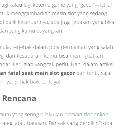
agi kalau lagi ketemu game yang “gacor”—istilah
untuk menggambarkan mesin slot yang sedang
di balik keseruannya, ada juga jebakan yang bisa
 dari yang kamu bayangkan.
ula, terjebak dalam pola permainan yang salah.
tegi dan kesadaran, kamu bisa meningkatkan
ri kerugian yang tak perlu. Nah, dalam artikel
an fatal saat main slot gacor
dan tentu saja,
nya. Simak baik-baik, ya!
 Rencana
 umum yang sering dilakukan pemain
slot online
:
ategi atau batasan. Banyak yang berpikir “coba